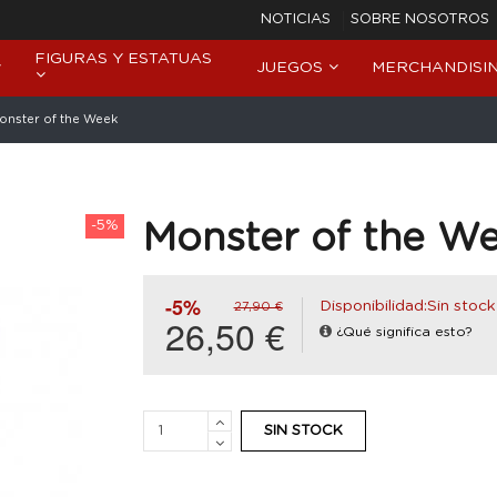
NOTICIAS
SOBRE NOSOTROS
FIGURAS Y ESTATUAS
JUEGOS
MERCHANDISI
onster of the Week
-5%
Monster of the W
-5%
Disponibilidad:Sin stock
27,90 €
26,50 €
¿Qué significa esto?
SIN STOCK