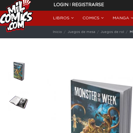
|
LOGIN
REGISTRARSE
LIBROS
COMICS
MANGA
Inicio
Juegos de mesa
Juegos de rol
M