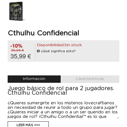
Cthulhu Confidencial
-10%
Disponibilidad:Sin stock
39,99 €
¿Qué significa esto?
35,99 €
Información
Características
Juego básico de rol para 2 jugadores.
Cthulhu Confidencial
¿Quieres sumergirte en los misterios lovecraftianos
sin necesidad de reunir a todo un grupo para jugar?
¿Quieres iniciar a un amigo o a un ser querido en los
juegos de rol? ¡Cthulhu Confidential™ es lo que
necesitas!
Cthulhu Confidential™ recrea el sistema GUMSHOE
LEER MÁS >>>