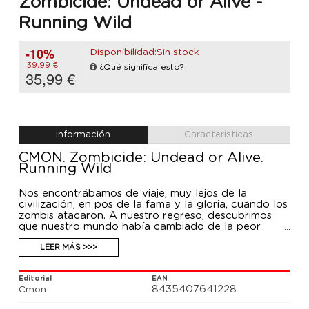
Zombicide: Undead or Alive -
Running Wild
-10%
Disponibilidad:Sin stock
39,99 €
¿Qué significa esto?
35,99 €
Información
Características
CMON. Zombicide: Undead or Alive.
Running Wild
Nos encontrábamos de viaje, muy lejos de la
civilización, en pos de la fama y la gloria, cuando los
zombis atacaron. A nuestro regreso, descubrimos
que nuestro mundo había cambiado de la peor
forma posible. Los caballos fueron las primeras
víctimas. Decidimos resistir y luchar junto al resto de
LEER MÁS >>>
los supervivientes. Ahora tenemos un deber sagrado:
proteger a los últimos caballos domesticados que
Editorial
EAN
quedan. ¡Mientras haya monturas vivas, el espíritu
8435407641228
Cmon
del Salvaje Oeste perdurará!
Running Wild introduce el combate montado en