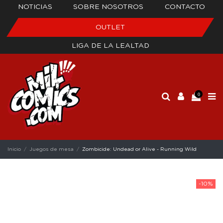
NOTICIAS
SOBRE NOSOTROS
CONTACTO
OUTLET
LIGA DE LA LEALTAD
0
Inicio
Juegos de mesa
Zombicide: Undead or Alive - Running Wild
-10%