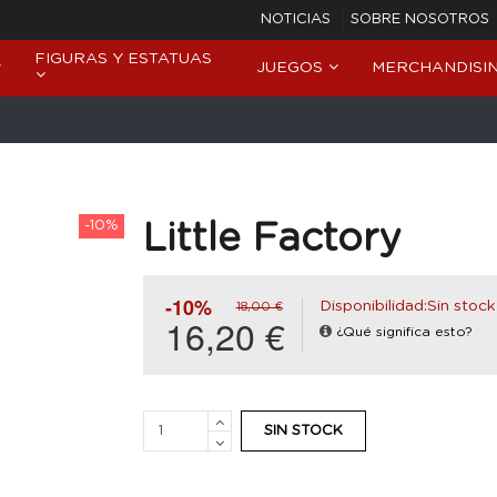
NOTICIAS
SOBRE NOSOTROS
FIGURAS Y ESTATUAS
JUEGOS
MERCHANDISI
-10%
Little Factory
-10%
Disponibilidad:Sin stock
18,00 €
16,20 €
¿Qué significa esto?
SIN STOCK