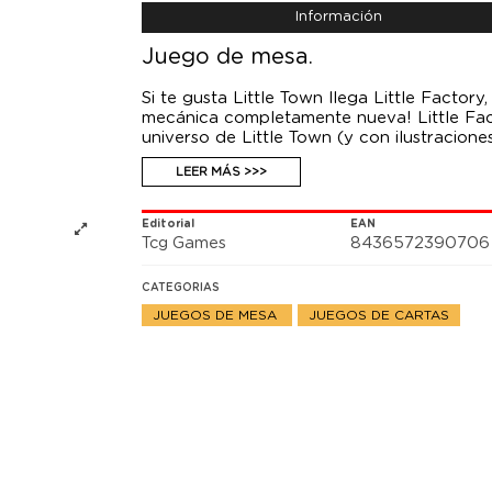
Información
Juego de mesa.
Si te gusta Little Town llega Little Factor
mecánica completamente nueva! Little Fact
universo de Little Town (y con ilustracione
edad. En Little Factory, tu meta es ser el
LEER MÁS >>>
monedas y debes producir o comprar recur
permitan conseguir puntos de influencia. 
facilidad y toma las decisiones más intelig
Editorial
EAN
Factory incluye: 44 cartas de recurso 30 ca
Tcg Games
8436572390706
losetas de dinero inicial reglamento regl
Partida: 45 min. aprox. Jugadores: 1 - 4
CATEGORIAS
JUEGOS DE MESA
JUEGOS DE CARTAS