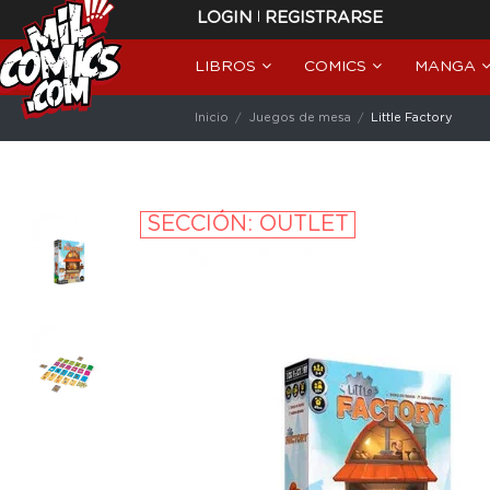
|
LOGIN
REGISTRARSE
LIBROS
COMICS
MANGA
Inicio
Juegos de mesa
Little Factory
SECCIÓN: OUTLET