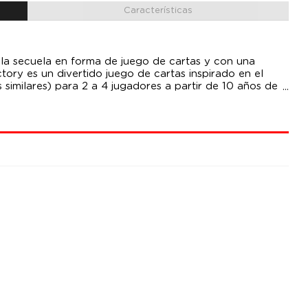
Características
y, la secuela en forma de juego de cartas y con una
ory es un divertido juego de cartas inspirado en el
s similares) para 2 a 4 jugadores a partir de 10 años de
 mejor comerciante. Empiezas la partida con pocas
sos para obtener otros recursos más valiosos que te
Construye edificios para obtener recursos con mayor
entes para alzarte como ganador de la partida. Little
rtas de edificio 12 fichas de puntos de influencia 4
amento en solitario Edad Recomendada : 10+ Duración