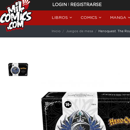
|
LOGIN
REGISTRARSE
LIBROS
COMICS
MANGA
Inicio
Juegos de mesa
Heroquest. The Rog