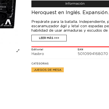
Información
Heroquest en Inglés. Expansión.
Prepárate para la batalla. Independiente, 
escaramuzador ágil y letal con espadas p
habilidad de usar armaduras y escudos de 
siempre estás listo para enfrentarte al peli
LEER MÁS >>>
incluye 2 figuras muy detalladas de Rogue
ven en los personajes de HeroQuest. También
que presenta una carta importante de un gr
Editorial
EAN
miniaturas finamente detalladas, 12 cartas 
Hasbro
5010994168070
CATEGORIAS
JUEGOS DE MESA