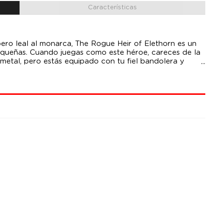
Características
pero leal al monarca, The Rogue Heir of Elethorn es un
equeñas. Cuando juegas como este héroe, careces de la
metal, pero estás equipado con tu fiel bandolera y
gro de frente. Este artículo de edición de coleccionista
 Heir of Elethorn con poderes y habilidades que no se
 incluye 12 tarjetas de juego y una tarjeta de historia
upo secreto, dirigida al heredero rebelde. Contenido: 2
de juego y carta de historia