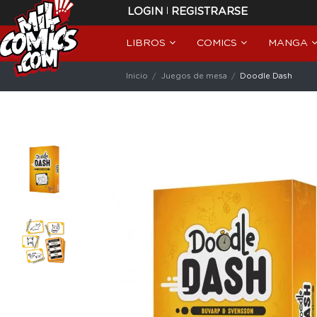
|
LOGIN
REGISTRARSE
LIBROS
COMICS
MANGA
Inicio
Juegos de mesa
Doodle Dash