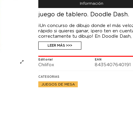
Información
juego de tablero. Doodle Dash.
¡Un concurso de dibujo donde el más veloz
rápido si quieres ganar, ¡pero ten en cuenta
correctamente tu dibujo! En Doodle Dash, 
vencedor. ¿Prefieres terminar cuanto antes
LEER MÁS >>>
segundos más? CONTENIDO 7 tableros de di
palabras), 1 cilindro grande, 1 dado especi
recomendada: 10 años Número de jugadore
Editorial
EAN
Chilifox
8435407640191
CATEGORIAS
JUEGOS DE MESA