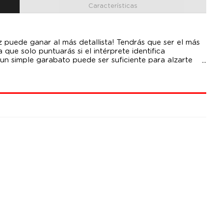
Características
 puede ganar al más detallista! Tendrás que ser el más
 que solo puntuarás si el intérprete identifica
un simple garabato puede ser suficiente para alzarte
 con un dibujo cutre o te arriesgas a emplear unos
bujo, 7 rotuladores delebles, 70 cartas (490
al, 24 fichas de puntuación, 1 reglamento. Edad mínima
s: 3 a 7