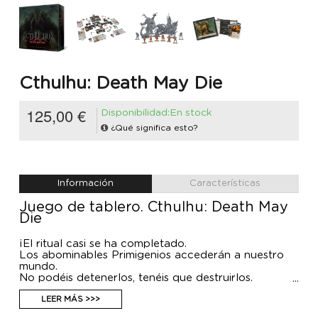
Cthulhu: Death May Die
125,00 €
Disponibilidad:En stock
¿Qué significa esto?
Información
Características
Juego de tablero. Cthulhu: Death May
Die
¡El ritual casi se ha completado.
Los abominables Primigenios accederán a nuestro
mundo.
No podéis detenerlos, tenéis que destruirlos.
Una antigua secta apocalíptica está a punto de
invocar a un Primigenio en nuestro mundo. ¡Su
LEER MÁS >>>
devastadora llegada es inminente! ¿Qué vais a