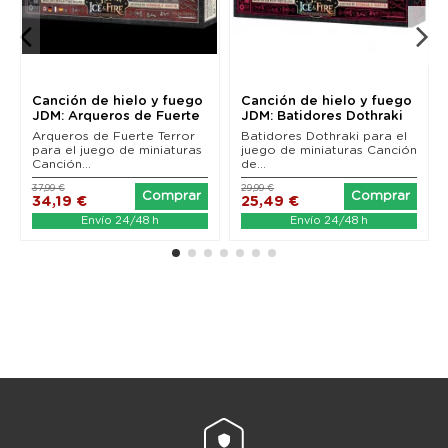
Canción de hielo y fuego
Canción de hielo y fuego
JDM: Arqueros de Fuerte
JDM: Batidores Dothraki
Terror
Arqueros de Fuerte Terror
Batidores Dothraki para el
para el juego de miniaturas
juego de miniaturas Canción
Canción...
de...
37,99 €
29,99 €
Comprar
Comprar
34,19 €
25,49 €
Envío 24/48 h
Envío 24/48 h