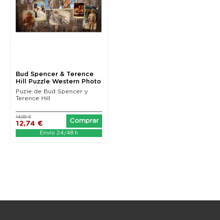
Bud Spencer & Terence
Hill Puzzle Western Photo
Wall (1000...
Puzle de Bud Spencer y
Terence Hill
14,99 €
Comprar
12,74 €
Envío 24/48 h