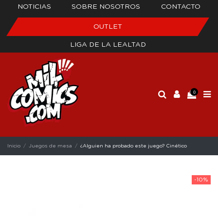
NOTICIAS
SOBRE NOSOTROS
CONTACTO
OUTLET
LIGA DE LA LEALTAD
0
Inicio
Juegos de mesa
¿Alguien ha probado este juego? Cinético
-10%