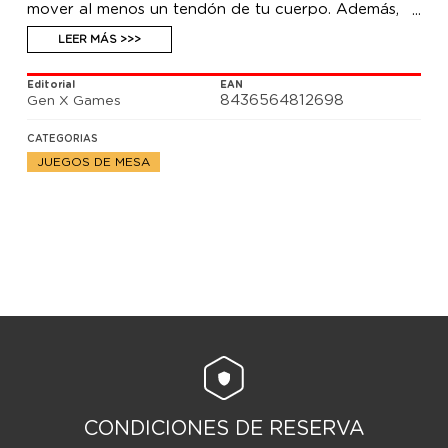
mover al menos un tendón de tu cuerpo. Además,
tendrías que saber que este es a la vez un juego
base y una expansión: para jugar no necesitas nada
LEER MÁS >>>
más (salvo jugadores). Lo puedes jugar siempre con
estas cartas o añadir las de ¿Alguien ha probado
Editorial
EAN
este juego? original.
8436564812698
Gen X Games
CATEGORIAS
JUEGOS DE MESA
CONDICIONES DE RESERVA