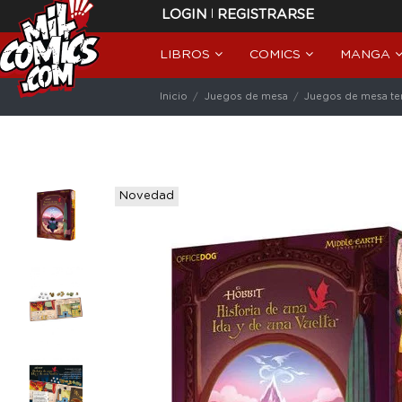
|
LOGIN
REGISTRARSE
LIBROS
COMICS
MANGA
Inicio
Juegos de mesa
Juegos de mesa te
Novedad