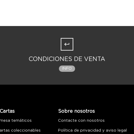
venturas en solitario.
 de 12 caras, 30 fichas de Pan, 30 fichas de Espada,
rotuladores de borrado en seco con borrador, 4 Guías de
CONDICIONES DE VENTA
INFO
Cartas
Sobre nosotros
 mesa temáticos
Contacte con nosotros
artas coleccionables
Política de privacidad y aviso legal