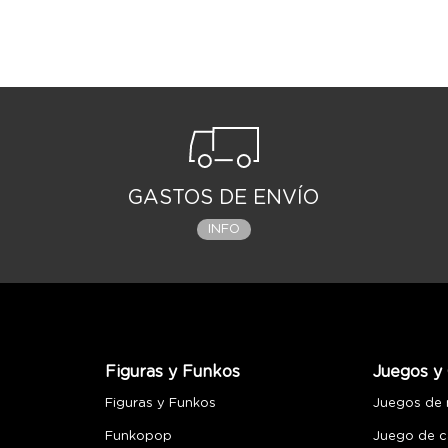
familia o para aquellos entusiastas de las a
CONTENIDO 5 dados personalizados, 1 dado
19 fichas de Piña, 1 ficha de Solitario, 4 
aventuras, 1 reglamento
GASTOS DE ENVÍO
INFO
Figuras y Funkos
Juegos y 
Figuras y Funkos
Juegos de
Funkopop
Juego de c