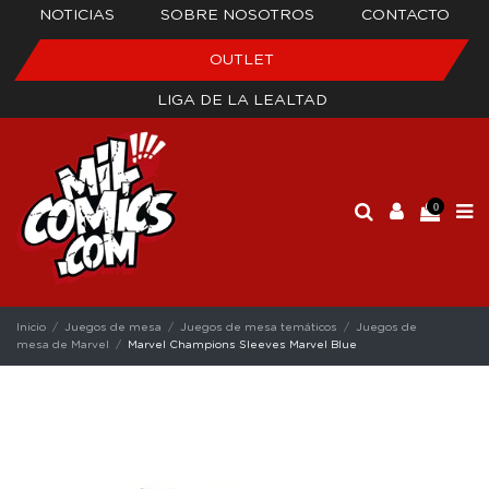
NOTICIAS
SOBRE NOSOTROS
CONTACTO
OUTLET
LIGA DE LA LEALTAD
0
Inicio
Juegos de mesa
Juegos de mesa temáticos
Juegos de
mesa de Marvel
Marvel Champions Sleeves Marvel Blue