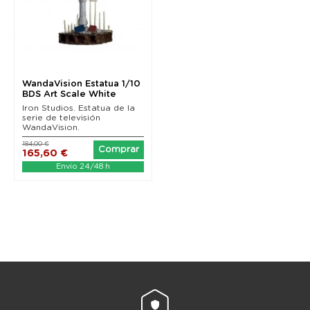
WandaVision Estatua 1/10
BDS Art Scale White
Vision 33 cm
Iron Studios. Estatua de la
serie de televisión
WandaVision.
184,00 €
Comprar
165,60 €
Envío 24/48 h