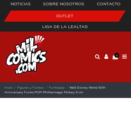
NOTICIAS
SOBRE NOSOTROS
CONTACTO
OUTLET
LIGA DE LA LEALTAD
0
Inicio
Figuras y Funkos
Funkopop
Walt Disney World 50th
Anniversary Funko POP! Philharmagic Mickey 9 cm