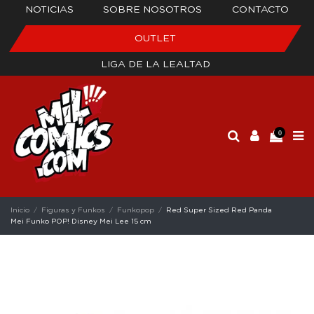
NOTICIAS
SOBRE NOSOTROS
CONTACTO
OUTLET
LIGA DE LA LEALTAD
0
Inicio
Figuras y Funkos
Funkopop
Red Super Sized Red Panda
Mei Funko POP! Disney Mei Lee 15 cm