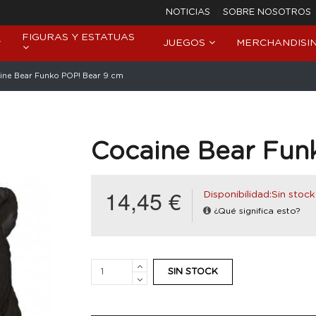
NOTICIAS
SOBRE NOSOTROS
FIGURAS Y ESTATUAS
JUEGOS
MERCHANDISI
ine Bear Funko POP! Bear 9 cm
Cocaine Bear Fun
14,45 €
Disponibilidad:Sin stock
¿Qué significa esto?
SIN STOCK