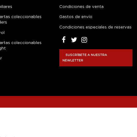
liares
Condiciones de venta
artas coleccionables
Gastos de envío
ders
Condiciones especiales de reservas
rol
artas coleccionables
ght
SUSCRÍBETE A NUESTRA
r
NEWLETTER