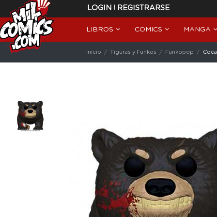
|
LOGIN
REGISTRARSE
LIBROS
COMICS
MANGA
Inicio
Figuras y Funkos
Funkopop
Coca