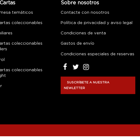
Cartas
Sobre nosotros
 mesa temáticos
Contacte con nosotros
artas coleccionables
Política de privacidad y aviso legal
liares
Condiciones de venta
artas coleccionables
Gastos de envío
ders
Condiciones especiales de reservas
rol
artas coleccionables
ght
SUSCRÍBETE A NUESTRA
r
NEWLETTER