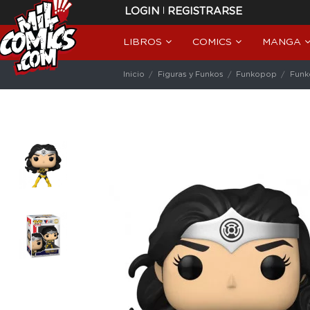
|
LOGIN
REGISTRARSE
LIBROS
COMICS
MANGA
Inicio
Figuras y Funkos
Funkopop
Funk