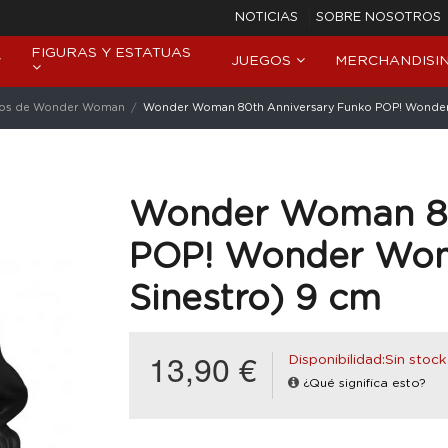
NOTICIAS
SOBRE NOSOTROS
FIGURAS Y ESTATUAS
JUEGOS
MERCHANDISI
os de Wonder Woman
Wonder Woman 80th Anniversary Funko POP! Wonder 
Wonder Woman 80
POP! Wonder Woma
Sinestro) 9 cm
13,90 €
Disponibilidad:Sin stock
¿Qué significa esto?