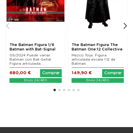
The Batman Figura 1/6
The Batman Figura The
Batman with Bat-Signal
Batman One:12 Collective
Hot Toys 31 cm
17 cm
09/2024 Puede variar.
Mezco Toys. Figura
Batman con Bat-Señal.
articulada escala 1:12 de
Figura articulada...
Batman.
680,00 €
149,90 €
Comprar
Comprar
Envío 24/48 h
Envío 24/48 h