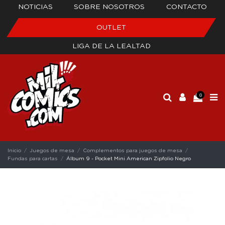
NOTICIAS
SOBRE NOSOTROS
CONTACTO
OUTLET
LIGA DE LA LEALTAD
0
Inicio
Juegos de mesa
Complementos para juegos de mesa
Fundas para cartas
Álbum 9 - Pocket Mini American Zipfolio Negro