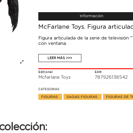
Información
McFarlane Toys. Figura articulad
Figura articulada de la serie de televisió
con ventana.
LEER MÁS >>>
Editorial
EAN
Mcfarlane Toys
787926138542
CATEGORIAS
FIGURAS
SAGAS FIGURAS
FIGURAS DE T
colección: