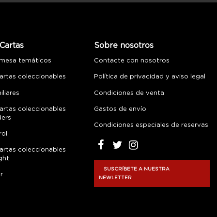
Cartas
Sobre nosotros
 mesa temáticos
Contacte con nosotros
artas coleccionables
Política de privacidad y aviso legal
liares
Condiciones de venta
artas coleccionables
Gastos de envío
ders
Condiciones especiales de reservas
rol
artas coleccionables
ght
SUSCRÍBETE A NUESTRA
r
NEWLETTER