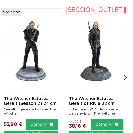
SECCIÓN: OUTLET
-15%
Novedad
The Witcher Estatua
The Witcher Estatua
Geralt (Season 2) 24 cm
Geralt of Rivia 22 cm
Geralt, figura de la serie The
Estatua en PVC de la serie
Witcher
de televisión The Witcher
44,90 €
55,90 €
Comprar
Comprar
38,16 €