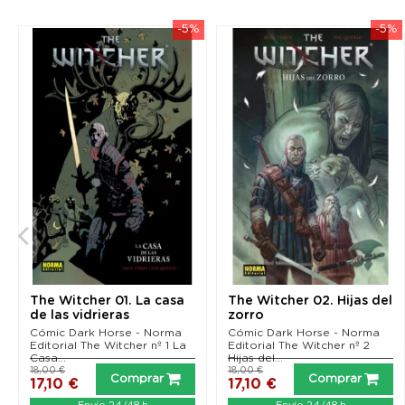
-5%
-5%
The Witcher 01. La casa
The Witcher 02. Hijas del
de las vidrieras
zorro
Cómic Dark Horse - Norma
Cómic Dark Horse - Norma
Editorial The Witcher nº 1 La
Editorial The Witcher nº 2
Casa...
Hijas del...
18,00 €
18,00 €
Comprar
Comprar
17,10 €
17,10 €