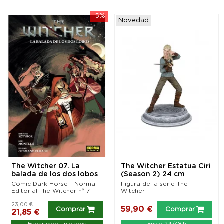
-5%
Novedad
The Witcher 07. La
The Witcher Estatua Ciri
balada de los dos lobos
(Season 2) 24 cm
Cómic Dark Horse - Norma
Figura de la serie The
Editorial The Witcher nº 7
Witcher
23,00 €
59,90 €
Comprar
Comprar
21,85 €