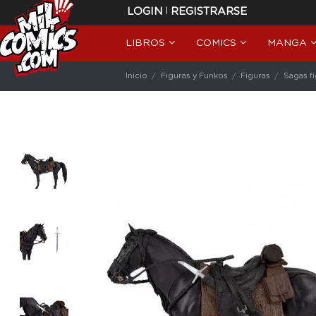
|
LOGIN
REGISTRARSE
LIBROS
COMICS
MANGA
Inicio
Figuras y Funkos
Figuras
Sagas f