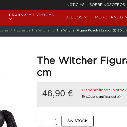
NOTICIAS
SOBRE NOSOTROS
FIGURAS Y ESTATUAS
JUEGOS
MERCHANDISI
iguras
Figuras de The Witcher
The Witcher Figura Roach (Season 2) 30 c
The Witcher Figur
cm
46,90 €
Disponibilidad:Sin stock
¿Qué significa esto?
SIN STOCK