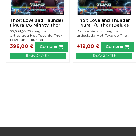
Thor: Love and Thunder
Thor: Love and Thunder
Figura 1/6 Mighty Thor
Figura 1/6 Thor (Deluxe
Hot Toys 29 cm
Version) Hot...
22/04//2025 Figura
Deluxe Versión. Figura
articulada Hot Toys de Thor
articulada Hot Toys de Thor.
Love and Thunder.
399,00 €
419,00 €
Comprar
Comprar
Envío 24/48 h
Envío 24/48 h