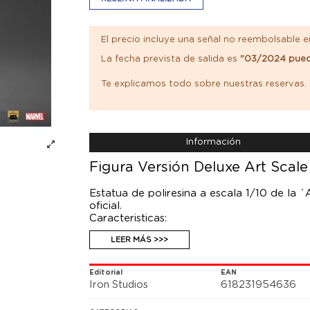
El precio incluye una señal no reembolsable e
La fecha prevista de salida es
"03/2024 pued
Te explicamos todo sobre nuestras reservas.
Información
Figura Versión Deluxe Art Scal
Estatua de poliresina a escala 1/10 de la 
oficial.
Caracteristicas:
- Incluye cabeza extra
LEER MÁS >>>
- Edición Limitada
- Producido basado en referencias original
- Hecho de Polystone (puede contener parte
Editorial
EAN
Iron Studios
618231954636