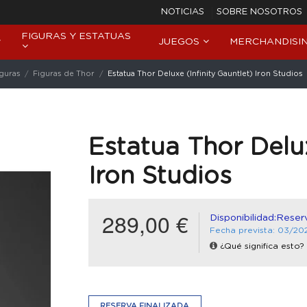
NOTICIAS
SOBRE NOSOTROS
FIGURAS Y ESTATUAS
JUEGOS
MERCHANDISI
iguras
Figuras de Thor
Estatua Thor Deluxe (Infinity Gauntlet) Iron Studios
Estatua Thor Delux
Iron Studios
289,00 €
Disponibilidad:Reserv
Fecha prevista: 03/20
¿Qué significa esto?
RESERVA FINALIZADA