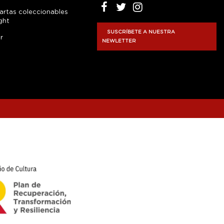
artas coleccionables
ght
SUSCRÍBETE A NUESTRA
r
NEWLETTER