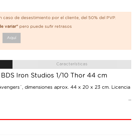
n caso de desestimiento por el cliente, del 50% del PVP.
e variar"
pero puede sufir retrasos
Aquí
Características
e BDS Iron Studios 1/10 Thor 44 cm
´Avengers´, dimensiones aprox. 44 x 20 x 23 cm. Licencia
es
s de resina, polystone, PVC, metal y tela).