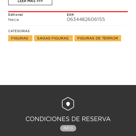
cabeza extra y 1x pañuelo. Viene en una caja con
LEER MÁS >>>
ventana con un fondo recortable adicional.
Editorial
EAN
0634482606155
Neca
CATEGORIAS
FIGURAS
SAGAS FIGURAS
FIGURAS DE TERROR
CONDICIONES DE RESERVA
INFO