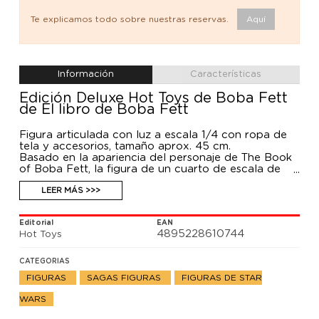
Te explicamos todo sobre nuestras reservas.
Aquí
Información
Características
Edición Deluxe Hot Toys de Boba Fett
de El libro de Boba Fett
Figura articulada con luz a escala 1/4 con ropa de
tela y accesorios, tamaño aprox. 45 cm.
Basado en la apariencia del personaje de The Book
of Boba Fett, la figura de un cuarto de escala de
alta precisión mide aproximadamente 45 cm de
altura, presenta una armadura y un casco
LEER MÁS >>>
meticulosamente elaborados, una cabeza esculpida
intercambiable con una apariencia deslumbrante, un
Editorial
EAN
atuendo especialmente diseñado, un jetpack
4895228610744
Hot Toys
acoplable, rifle bláster, hologramas en miniatura y
efecto lanzallamas.
Esta versión de lujo incluirá exclusivamente una
CATEGORIAS
figura base de diorama inspirada en la nueva sala
FIGURAS
SAGAS FIGURAS
FIGURAS DE STAR
del trono del palacio de Boba Fett con función de
iluminación LED
WARS