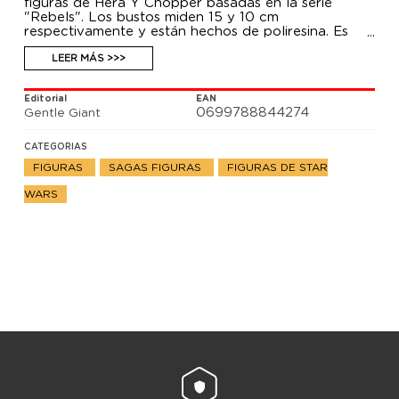
figuras de Hera Y Chopper basadas en la serie
"Rebels". Los bustos miden 15 y 10 cm
respectivamente y están hechos de poliresina. Es
una edición limitada a 3000 unidades con un
certificado de autenticidad en una caja numerada a
LEER MÁS >>>
mano. Esculpida por Gentle Giant.
Editorial
EAN
0699788844274
Gentle Giant
CATEGORIAS
FIGURAS
SAGAS FIGURAS
FIGURAS DE STAR
WARS