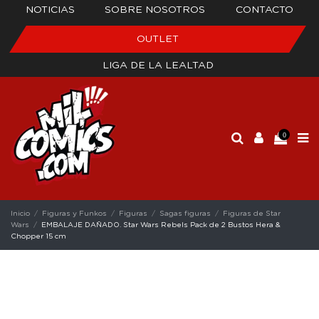
NOTICIAS
SOBRE NOSOTROS
CONTACTO
OUTLET
LIGA DE LA LEALTAD
0
Inicio
Figuras y Funkos
Figuras
Sagas figuras
Figuras de Star
Wars
EMBALAJE DAÑADO. Star Wars Rebels Pack de 2 Bustos Hera &
Chopper 15 cm