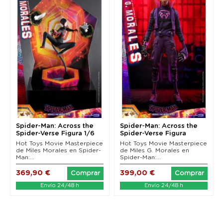
Spider-Man: Across the
Spider-Man: Across the
Spider-Verse Figura 1/6
Spider-Verse Figura
Miles Morales...
Movie Masterpiece...
Hot Toys Movie Masterpiece
Hot Toys Movie Masterpiece
de Miles Morales en Spider-
de Miles G. Morales en
Man:...
Spider-Man:...
369,90 €
399,00 €
Comprar
Comprar
Envío 24/48 h
Envío 24/48 h