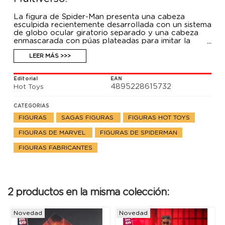
La figura de Spider-Man presenta una cabeza
esculpida recientemente desarrollada con un sistema
de globo ocular giratorio separado y una cabeza
enmascarada con púas plateadas para imitar la
apariencia característica. Su traje de moda punk se
reproduce cuidadosamente combinando elementos
LEER MÁS >>>
esculpidos y de tela en una presentación increíble,
que consiste en un chaleco con tachuelas,
Editorial
EAN
pantalones estampados, camisa a medida, cinturón
4895228615732
Hot Toys
esculpido con tirantes, gargantilla, brazaletes y
botas. Hay una amplia gama de accesorios que
incluyen una guitarra intrincada con un patrón punk,
CATEGORIAS
un efecto de guitarra, un dispositivo de viaje
FIGURAS
SAGAS FIGURAS
FIGURAS HOT TOYS
dimensional, una variedad de accesorios web, un
fondo temático en estilo pop art y una base de
FIGURAS DE MARVEL
FIGURAS DE SPIDERMAN
exhibición dinámica.
FIGURAS FABRICANTES
2 productos en la misma colección:
Novedad
Novedad