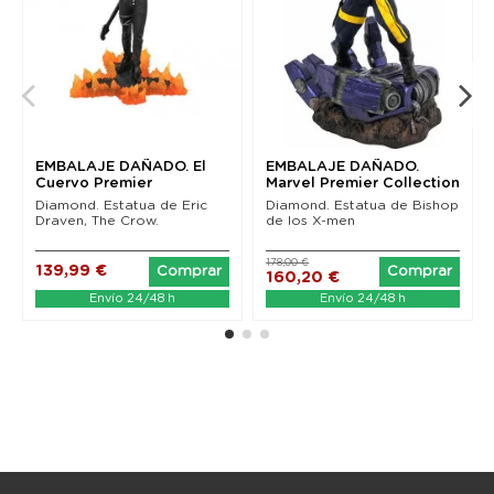
EMBALAJE DAÑADO. El
EMBALAJE DAÑADO.
Cuervo Premier
Marvel Premier Collection
Collection Estatua Eric...
Estatua Bishop 30 cm
Diamond. Estatua de Eric
Diamond. Estatua de Bishop
Draven, The Crow.
de los X-men
178,00 €
139,99 €
Comprar
Comprar
160,20 €
Envío 24/48 h
Envío 24/48 h