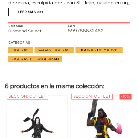
de resina, esculpida por Jean St. Jean, basado en un
diseño de Joe Allard, que ofrece un alto nivel de
detalle y que mide unos 30.5 cm de alto. Se trata de
LEER MÁS >>>
una edición limitada a 3000 unidades numeradas
individualmente y viene con certificado de
Editorial
EAN
autenticidad.
699788832462
Diamond Select
CATEGORIAS
FIGURAS
SAGAS FIGURAS
FIGURAS DE MARVEL
FIGURAS DE SPIDERMAN
6 productos en la misma colección:
SECCIÓN: OUTLET
SECCIÓN: OUTLET
-10%