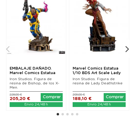
EMBALAJE DAÑADO.
Marvel Comics Estatua
Marvel Comics Estatua
1/10 BDS Art Scale Lady
1/10 BDS Art Scale...
Deathstrike...
Iron Studios. Figura de
Iron Studios. Figura de
resina de Bishop, de los X-
resina de Lady Deathstrike
Men.
228,00 €
209,00 €
Comprar
Comprar
205,20 €
188,10 €
Envío 24/48 h
Envío 24/48 h