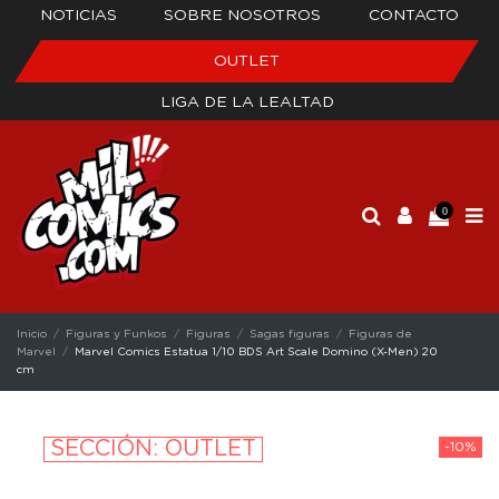
NOTICIAS
SOBRE NOSOTROS
CONTACTO
OUTLET
LIGA DE LA LEALTAD
0
Inicio
Figuras y Funkos
Figuras
Sagas figuras
Figuras de
Marvel
Marvel Comics Estatua 1/10 BDS Art Scale Domino (X-Men) 20
cm
SECCIÓN: OUTLET
-10%