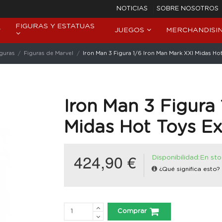
NOTICIAS
SOBRE NOSOTROS
FIGURAS Y ESTATUAS
JUEGOS
MERCHANDISI
iguras
Figuras de Marvel
Iron Man 3 Figura 1/6 Iron Man Mark XXI Midas Ho
Iron Man 3 Figura
Midas Hot Toys Ex
424,90 €
Disponibilidad:En st
¿Qué significa esto?
Comprar