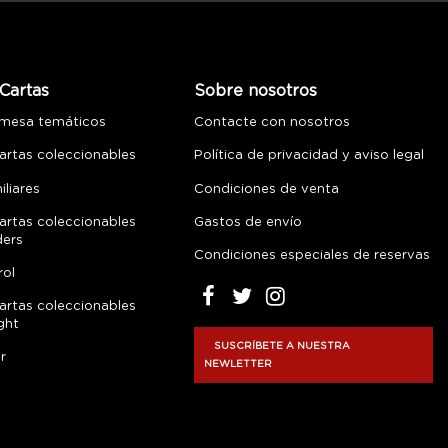
Cartas
Sobre nosotros
 mesa temáticos
Contacte con nosotros
artas coleccionables
Política de privacidad y aviso legal
liares
Condiciones de venta
artas coleccionables
Gastos de envío
ders
Condiciones especiales de reservas
rol
artas coleccionables
ght
SUSCRÍBETE A NUESTRA
r
NEWLETTER