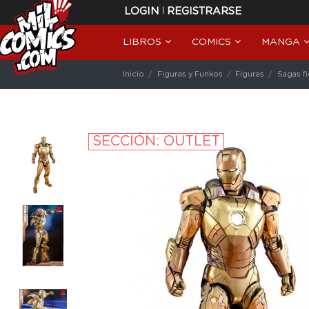
|
LOGIN
REGISTRARSE
LIBROS
COMICS
MANGA
Inicio
Figuras y Funkos
Figuras
Sagas f
SECCIÓN: OUTLET