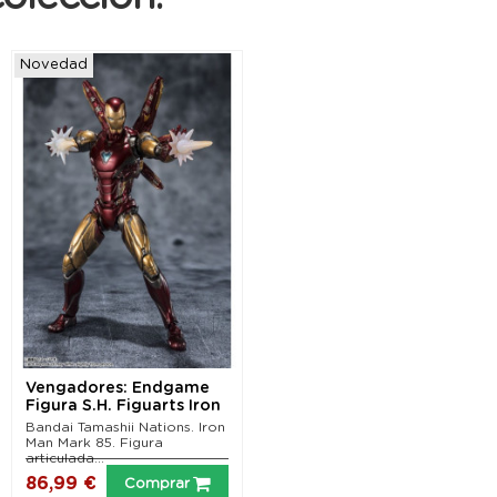
Novedad
Vengadores: Endgame
Figura S.H. Figuarts Iron
Man Mark 85...
Bandai Tamashii Nations. Iron
Man Mark 85. Figura
articulada...
86,99 €
Comprar