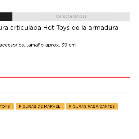
Características
ura articulada Hot Toys de la armadura
 accesorios, tamaño aprox. 39 cm.
 TOYS
FIGURAS DE MARVEL
FIGURAS FABRICANTES