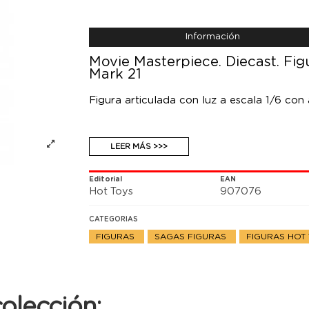
Información
Movie Masterpiece. Diecast. Fig
Mark 21
Figura articulada con luz a escala 1/6 con
LEER MÁS >>>
Editorial
EAN
Hot Toys
907076
CATEGORIAS
FIGURAS
SAGAS FIGURAS
FIGURAS HOT
olección: