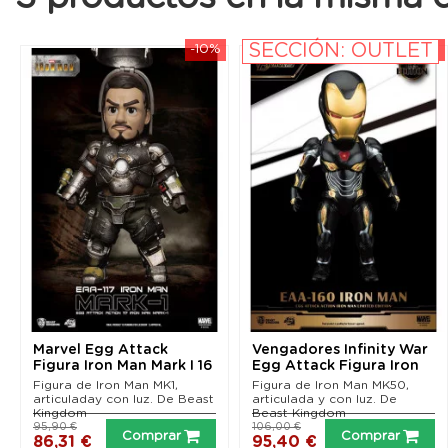
SECCIÓN: OUTLET
-10%
-10%
Marvel Egg Attack
Vengadores Infinity War
Figura Iron Man Mark I 16
Egg Attack Figura Iron
cm
Man Mark 50...
Figura de Iron Man MK1,
Figura de Iron Man MK50,
articuladay con luz. De Beast
articulada y con luz. De
Kingdom
Beast Kingdom
95,90 €
106,00 €
Comprar
Comprar
86,31 €
95,40 €