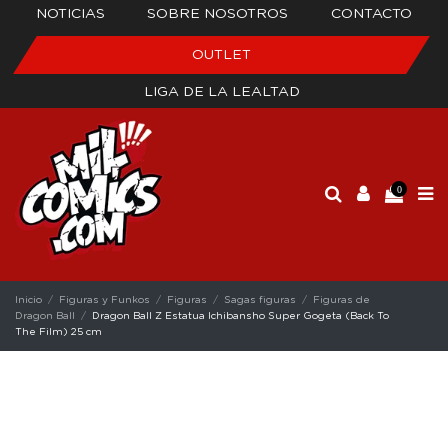
NOTICIAS
SOBRE NOSOTROS
CONTACTO
OUTLET
LIGA DE LA LEALTAD
0
Inicio
Figuras y Funkos
Figuras
Sagas figuras
Figuras de
Dragon Ball
Dragon Ball Z Estatua Ichibansho Super Gogeta (Back To
The Film) 25 cm