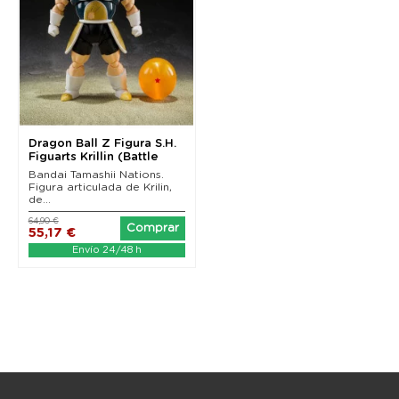
Dragon Ball Z Figura S.H.
Figuarts Krillin (Battle
Clothes)...
Bandai Tamashii Nations.
Figura articulada de Krilin,
de...
64,90 €
Comprar
55,17 €
Envío 24/48 h