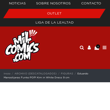
NOTICIAS
SOBRE NOSOTROS
CONTACTO
OUTLET
LIGA DE LA LEALTAD
0
Inicio
ARCHIVO (DESCATALOGADOS)
FIGURAS
Eduardo
Manostijeras Funko POP! Kim in White Dress 9 cm