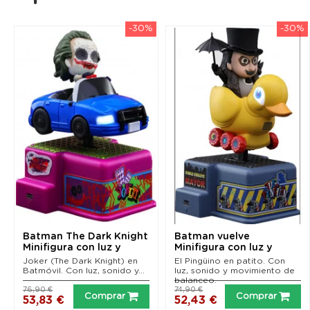
-30%
-30%
Batman The Dark Knight
Batman vuelve
Minifigura con luz y
Minifigura con luz y
sonido CosRider...
sonido CosRider The...
Joker (The Dark Knight) en
El Pingüino en patito. Con
Batmóvil. Con luz, sonido y...
luz, sonido y movimiento de
balanceo.
76,90 €
74,90 €
Comprar
Comprar
53,83 €
52,43 €