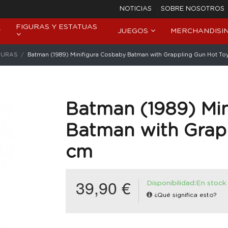
NOTICIAS
SOBRE NOSOTROS
FIGURAS Y ESTATUAS
JUEGOS
MERCHANDISI
GURAS
Batman (1989) Minifigura Cosbaby Batman with Grappling Gun Hot To
Batman (1989) Min
Batman with Grapp
cm
39,90 €
Disponibilidad:En stock
¿Qué significa esto?