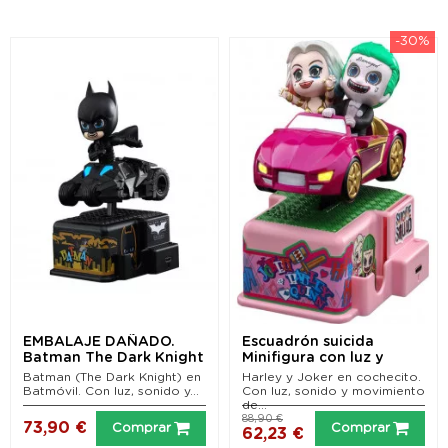
-30%
EMBALAJE DAÑADO.
Escuadrón suicida
Batman The Dark Knight
Minifigura con luz y
Minifigura con luz y...
sonido CosRider The...
Batman (The Dark Knight) en
Harley y Joker en cochecito.
Batmóvil. Con luz, sonido y...
Con luz, sonido y movimiento
de...
88,90 €
73,90 €
Comprar
Comprar
62,23 €