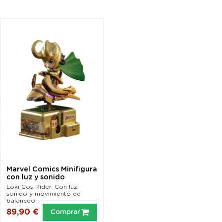
Marvel Comics Minifigura
con luz y sonido
CosRider Loki Hot...
Loki Cos Rider. Con luz,
sonido y movimiento de
balanceo.
89,90 €
Comprar