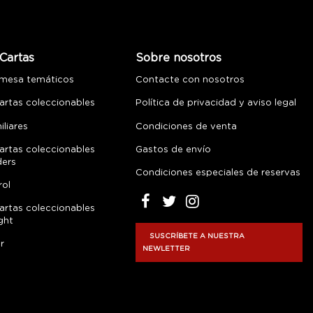
Cartas
Sobre nosotros
 mesa temáticos
Contacte con nosotros
artas coleccionables
Política de privacidad y aviso legal
liares
Condiciones de venta
artas coleccionables
Gastos de envío
ders
Condiciones especiales de reservas
rol
artas coleccionables
ght
SUSCRÍBETE A NUESTRA
r
NEWLETTER