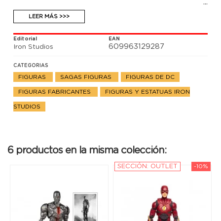
LEER MÁS >>>
Editorial
EAN
609963129287
Iron Studios
CATEGORIAS
FIGURAS
SAGAS FIGURAS
FIGURAS DE DC
FIGURAS FABRICANTES
FIGURAS Y ESTATUAS IRON
STUDIOS
6 productos en la misma colección:
SECCIÓN: OUTLET
-10%