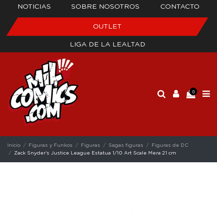
NOTICIAS
SOBRE NOSOTROS
CONTACTO
OUTLET
LIGA DE LA LEALTAD
0
Inicio
Figuras y Funkos
Figuras
Sagas figuras
Figuras de DC
Zack Snyder's Justice League Estatua 1/10 Art Scale Mera 21 cm