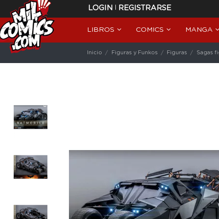
|
LOGIN
REGISTRARSE
LIBROS
COMICS
MANGA
Inicio
Figuras y Funkos
Figuras
Sagas f