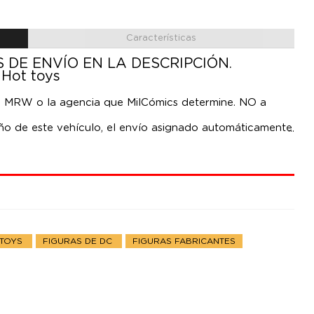
Características
 DE ENVÍO EN LA DESCRIPCIÓN.
 Hot toys
te MRW o la agencia que MilCómics determine. NO a
ño de este vehículo, el envío asignado automáticamente
s.
Knight´ en escala 1/6, tamaño aprox. 27 x 73 x 46 cm. El
iene con muchos accesorios. No incluye figuras.
0
 TOYS
FIGURAS DE DC
FIGURAS FABRICANTES