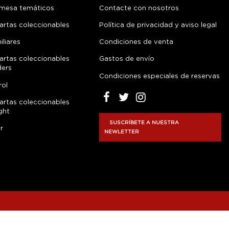
 mesa temáticos
Contacte con nosotros
artas coleccionables
Política de privacidad y aviso legal
liares
Condiciones de venta
artas coleccionables
Gastos de envío
ders
Condiciones especiales de reservas
rol
artas coleccionables
ght
SUSCRÍBETE A NUESTRA
r
NEWLETTER