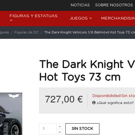
NOTICIAS
SOBRE NOSOTROS
FIGURAS Y ESTATUAS
JUEGOS
MERCHANDISI
iguras
Figuras de DC
The Dark Knight Vehículo 1/6 Batmóvil Hot Toys 73 c
The Dark Knight V
Hot Toys 73 cm
727,00 €
Disponibilidad:Sin st
¿Qué significa esto?
SIN STOCK