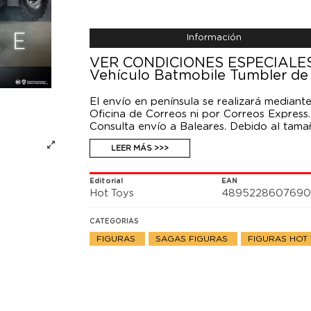
Información
VER CONDICIONES ESPECIALES
Vehículo Batmobile Tumbler de
El envío en península se realizará median
Oficina de Correos ni por Correos Express.
Consulta envío a Baleares. Debido al tama
por la web no es válido. Figuras no incluida
LEER MÁS >>>
--------------------------------------------------
Vehículo con luz de la trilogía ´The Dark 
vehículo de la línea ´Movie Masterpiece´ v
Editorial
EAN
Hot Toys
489522860769
CATEGORIAS
FIGURAS
SAGAS FIGURAS
FIGURAS HOT