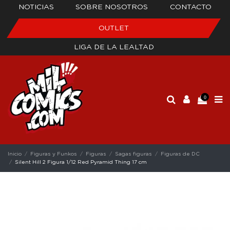
NOTICIAS
SOBRE NOSOTROS
CONTACTO
OUTLET
LIGA DE LA LEALTAD
0
Inicio
Figuras y Funkos
Figuras
Sagas figuras
Figuras de DC
Silent Hill 2 Figura 1/12 Red Pyramid Thing 17 cm