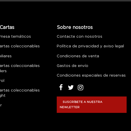
Cartas
Sobre nosotros
 mesa temáticos
Contacte con nosotros
artas coleccionables
Política de privacidad y aviso legal
liares
Condiciones de venta
artas coleccionables
Gastos de envío
ders
Condiciones especiales de reservas
rol
artas coleccionables
ght
SUSCRÍBETE A NUESTRA
r
NEWLETTER