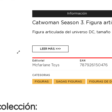
Información
Catwoman Season 3. Figura art
Figura articulada del universo DC, tamaño
LEER MÁS >>>
Editorial
EAN
Mcfarlane Toys
787926150476
CATEGORIAS
FIGURAS
SAGAS FIGURAS
FIGURAS DE 
olección: