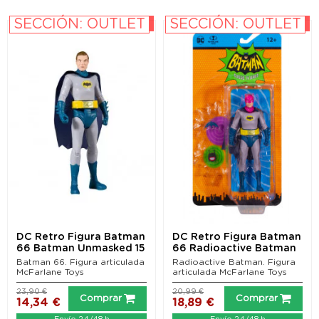
SECCIÓN: OUTLET
SECCIÓN: OUTLET
-40%
-10%
DC Retro Figura Batman
DC Retro Figura Batman
66 Batman Unmasked 15
66 Radioactive Batman
cm
15 cm
Batman 66. Figura articulada
Radioactive Batman. Figura
McFarlane Toys
articulada McFarlane Toys
23,90 €
20,99 €
Comprar
Comprar
14,34 €
18,89 €