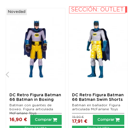
SECCIÓN: OUTLET
-10%
Novedad
DC Retro Figura Batman
DC Retro Figura Batman
66 Batman in Boxing
66 Batman Swim Shorts
Gloves 15 cm
15 cm
Batman con guantes de
Batman en bañador. Figura
boxeo. Figura articulada
articulada McFarlane Toys
McFarlane Toys
19,90 €
16,90 €
Comprar
Comprar
17,91 €