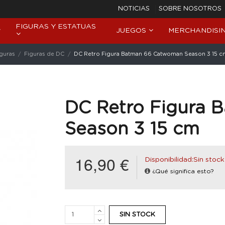
NOTICIAS
SOBRE NOSOTROS
FIGURAS Y ESTATUAS
JUEGOS
MERCHANDISI
iguras
Figuras de DC
DC Retro Figura Batman 66 Catwoman Season 3 15 c
DC Retro Figura
Season 3 15 cm
16,90 €
Disponibilidad:Sin stock
¿Qué significa esto?
SIN STOCK