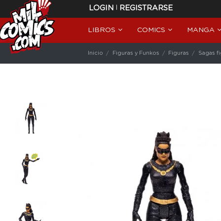
|
LOGIN
REGISTRARSE
LIBROS
COMICS
MANGA
Inicio
Figuras y Funkos
Figuras
Sagas f