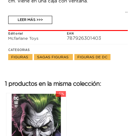
cm. Viene en una caja con ventana.
LEER MÁS >>>
Editorial
EAN
787926301403
Mcfarlane Toys
CATEGORIAS
FIGURAS
SAGAS FIGURAS
FIGURAS DE DC
1 productos en la misma colección:
-5%