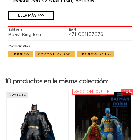
Funciona con 3x pilas LR41, incluidas.
LEER MÁS >>>
Editorial
EAN
4711061157676
Beast Kingdom
CATEGORIAS
FIGURAS
SAGAS FIGURAS
FIGURAS DE DC
10 productos en la misma colección:
SECCIÓN: OUTLET
-10%
Novedad