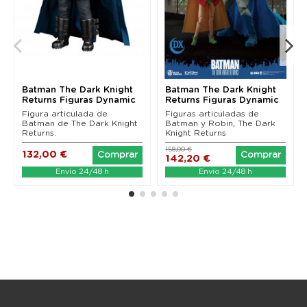
Batman The Dark Knight
Batman The Dark Knight
Returns Figuras Dynamic
Returns Figuras Dynamic
8ction Heroes...
8ction Heroes...
Figura articulada de
Figuras articuladas de
Batman de The Dark Knight
Batman y Robin, The Dark
Returns.
Knight Returns
158,00 €
132,00 €
Comprar
Comprar
142,20 €
Envío 24/48 h
Envío 24/48 h