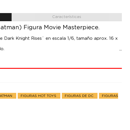
Características
Batman) Figura Movie Masterpiece.
he Dark Knight Rises´ en escala 1/6, tamaño aprox. 16 x
o.
BATMAN
FIGURAS HOT TOYS
FIGURAS DE DC
FIGURAS