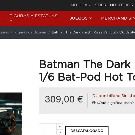
NOTICIAS
SOBRE NOSOTROS
FIGURAS Y ESTATUAS
JUEGOS
MERCHANDISI
iguras
Figuras de Batman
Batman The Dark Knight Rises Vehículo 1/6 Bat-
Batman The Dark K
1/6 Bat-Pod Hot T
309,00 €
Disponibilidad:Sin st
¿Qué significa esto?
DESCATALOGADO