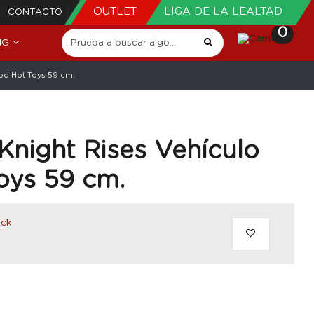
OUTLET
LIGA DE LA LEALTAD
CONTACTO
0
NG
Pod Hot Toys 59 cm.
night Rises Vehículo
oys 59 cm.
ock