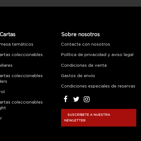
Cartas
Sobre nosotros
 mesa temáticos
Contacte con nosotros
artas coleccionables
Política de privacidad y aviso legal
liares
Condiciones de venta
artas coleccionables
Gastos de envío
ders
Condiciones especiales de reservas
rol
artas coleccionables
ght
SUSCRÍBETE A NUESTRA
r
NEWLETTER