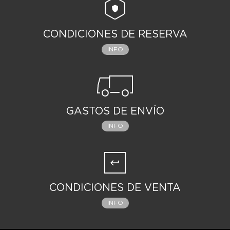
presenta una cabeza encapuchada de Batman
recientemente desarrollada con globos oculares
rodantes separados que muestran una semejanza
asombrosa para opciones de visualización
CONDICIONES DE RESERVA
adicionales.
INFO
GASTOS DE ENVÍO
INFO
CONDICIONES DE VENTA
INFO