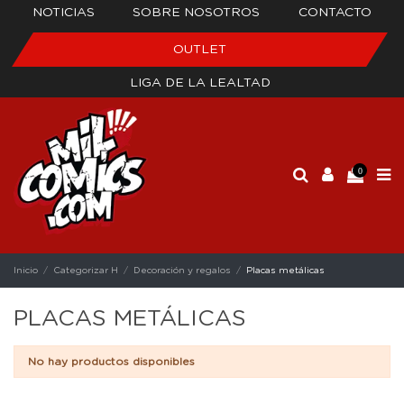
NOTICIAS
SOBRE NOSOTROS
CONTACTO
OUTLET
LIGA DE LA LEALTAD
0
Inicio
Categorizar H
Decoración y regalos
Placas metálicas
PLACAS METÁLICAS
No hay productos disponibles