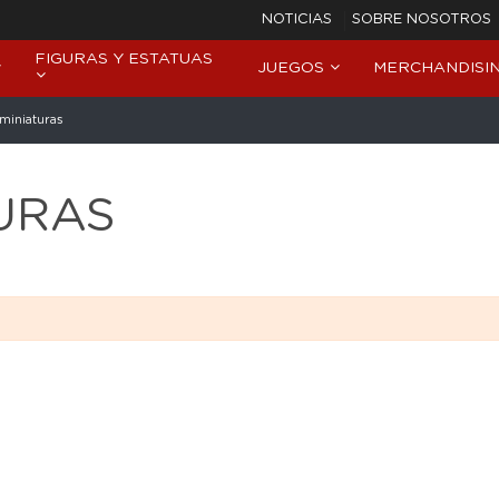
NOTICIAS
SOBRE NOSOTROS
FIGURAS Y ESTATUAS
JUEGOS
MERCHANDISI
miniaturas
URAS