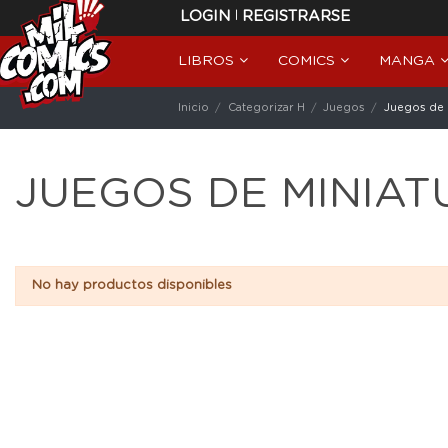
|
LOGIN
REGISTRARSE
LIBROS
COMICS
MANGA
Inicio
Categorizar H
Juegos
Juegos de 
JUEGOS DE MINIAT
No hay productos disponibles