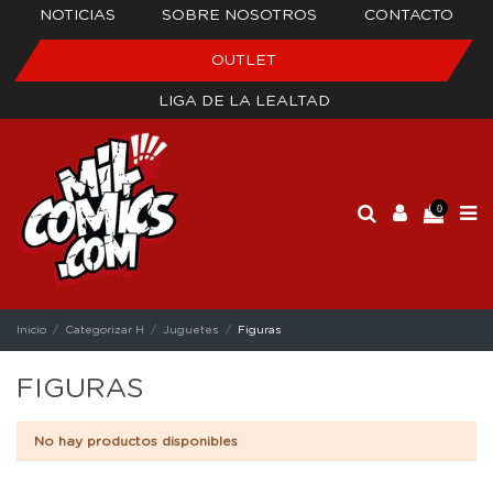
NOTICIAS
SOBRE NOSOTROS
CONTACTO
OUTLET
LIGA DE LA LEALTAD
0
Inicio
Categorizar H
Juguetes
Figuras
FIGURAS
No hay productos disponibles