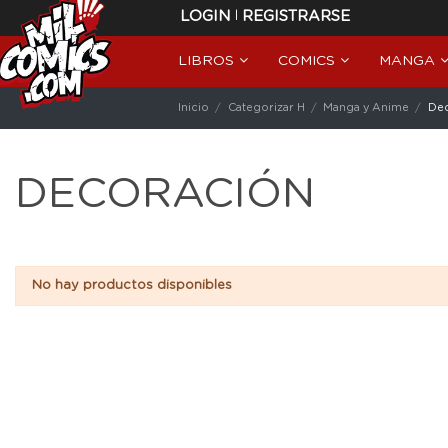
|
LOGIN
REGISTRARSE
LIBROS
COMICS
MANGA
Inicio
Categorizar H
Manga y Anime
Dec
DECORACIÓN
No hay productos disponibles