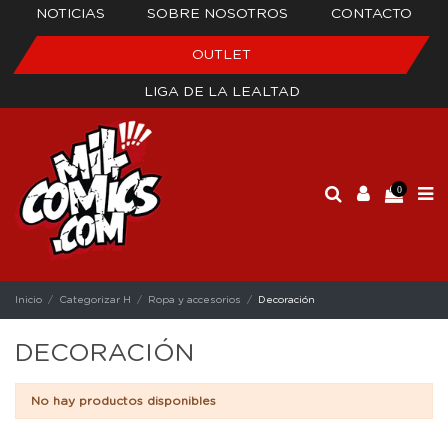
NOTICIAS
SOBRE NOSOTROS
CONTACTO
OUTLET
LIGA DE LA LEALTAD
0
Inicio
Categorizar H
Ropa y accesorios
Decoración
DECORACIÓN
No hay productos disponibles