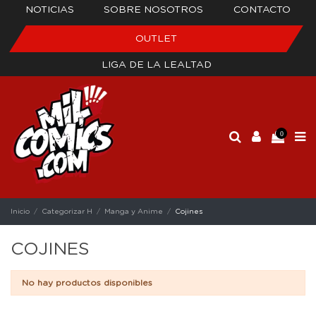
NOTICIAS
SOBRE NOSOTROS
CONTACTO
OUTLET
LIGA DE LA LEALTAD
0
Inicio
Categorizar H
Manga y Anime
Cojines
COJINES
No hay productos disponibles