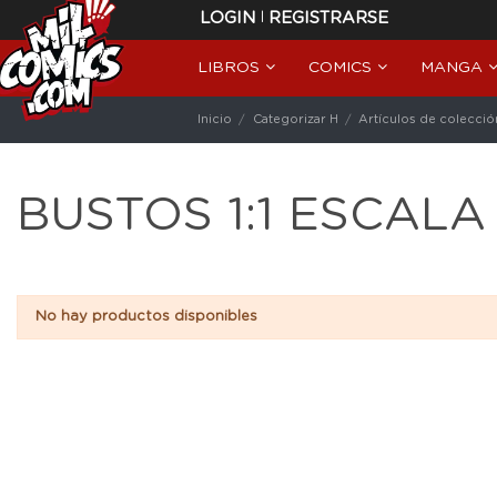
|
LOGIN
REGISTRARSE
LIBROS
COMICS
MANGA
Inicio
Categorizar H
Artículos de colecció
BUSTOS 1:1 ESCALA
No hay productos disponibles