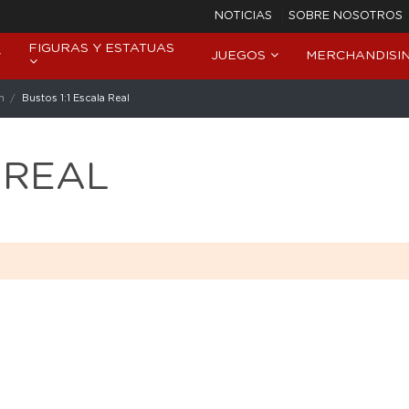
NOTICIAS
SOBRE NOSOTROS
FIGURAS Y ESTATUAS
JUEGOS
MERCHANDISI
n
Bustos 1:1 Escala Real
 REAL