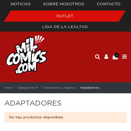
NOTICIAS
SOBRE NOSOTROS
CONTACTO
OUTLET
LIGA DE LA LEALTAD
0
Inicio
Categorizar H
Decoración y regalos
Adaptadores
ADAPTADORES
No hay productos disponibles