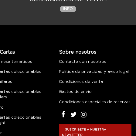
INFO
Cartas
Sobre nosotros
 mesa temáticos
Contacte con nosotros
artas coleccionables
Política de privacidad y aviso legal
liares
Condiciones de venta
artas coleccionables
Gastos de envío
ders
Condiciones especiales de reservas
rol
artas coleccionables
ght
SUSCRÍBETE A NUESTRA
r
NEWLETTER