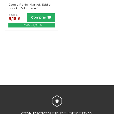
Comic Panini Marvel. Eddie
Brock. Matanza nº1
6,50 €
Comprar
6,18 €
Envío 24/48 h