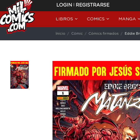
|
LOGIN
REGISTRARSE
LIBROS
COMICS
MANGA
Inicio
Cómic
Cómics firmados
Eddie Br