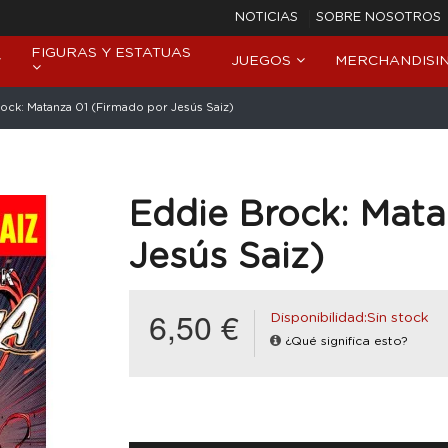
NOTICIAS
SOBRE NOSOTROS
FIGURAS Y ESTATUAS
JUEGOS
MERCHANDISI
ock: Matanza 01 (Firmado por Jesús Saiz)
Eddie Brock: Mata
Jesús Saiz)
6,50 €
Disponibilidad:Sin stock
¿Qué significa esto?