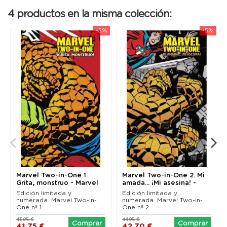
4 productos en la misma colección:
-5%
-5%
Marvel Two-in-One 1.
Marvel Two-in-One 2. Mi
Grita, monstruo - Marvel
amada... ¡Mi asesina! -
Limited Edition
Marvel...
Edición limitada y
Edición limitada y
numerada. Marvel Two-in-
numerada. Marvel Two-in-
One nº 1.
One nº 2
43,95 €
44,95 €
Comprar
Comprar
41,75 €
42,70 €