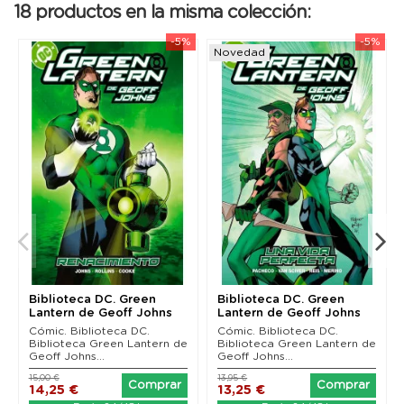
18 productos en la misma colección:
-5%
-5%
Novedad
Biblioteca DC. Green
Biblioteca DC. Green
Lantern de Geoff Johns
Lantern de Geoff Johns
01
04
Cómic. Biblioteca DC.
Cómic. Biblioteca DC.
Biblioteca Green Lantern de
Biblioteca Green Lantern de
Geoff Johns...
Geoff Johns...
15,00 €
13,95 €
Comprar
Comprar
14,25 €
13,25 €