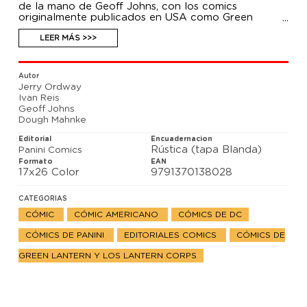
de la mano de Geoff Johns, con los comics
originalmente publicados en USA como Green
Lantern 43-45 y Blackest Night 0-3 (DC Comics,
2009).
LEER MÁS >>>
La profecía se ha cumplido. El momento más
esperado por unos y temido por otros al fin ha
Autor
llegado: “La noche más oscura, del cielo caerá. La
Jerry Ordway
muerte de la luz, la oscuridad traerá…”. La historia
Ivan Reis
que redefinió el universo Green Lantern está aquí, y
Geoff Johns
ahora la muerte se cierne sobre nuestros héroes.
Dough Mahnke
Editorial
Encuadernacion
Rústica (tapa Blanda)
Panini Comics
Formato
EAN
17x26 Color
9791370138028
CATEGORIAS
CÓMIC
CÓMIC AMERICANO
CÓMICS DE DC
CÓMICS DE PANINI
EDITORIALES COMICS
CÓMICS DE
GREEN LANTERN Y LOS LANTERN CORPS